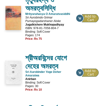
অমরত্বসিদ্ধি
Mrityurahasya O Amaratvasiddhi
Sri Aurobindo-Srimar
Purnayogadarshaner Aloke
Jugalkishore Mukhopadhyay
ISBN: 978-81-7058-804-7
Binding: Soft Cover
Pages: 174
Price:
Rs 75
শ্রীঅরবিন্দের যোগে
দেহের অমরত্ব
Sri Aurobinder Yoge Deher
Amaratwa
Anirban
Binding: Soft Cover
Pages: 30
Price:
Rs 10