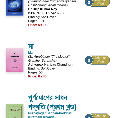
(Sriaurobinder Purnadwaityabadi
Drishtibhangi Abalambane)
Dr Dilip Kumar Roy
ISBN: 978-81-974287-0-8
Binding: Soft Cover
Pages: 101
Price:
Rs 150
মা
Ma
(Sri Aurobinder "The Mother"
Granther Saransha)
Adhyapak Haridas Chaudhuri
Binding: Soft Cover
Pages: 56
Price:
Rs 45
পুর্ণযোগের সাধন
পদ্ধতি (প্রথম খন্ড)
Purnayoger Sadhan-Paddhati
(Pratham Khanda)