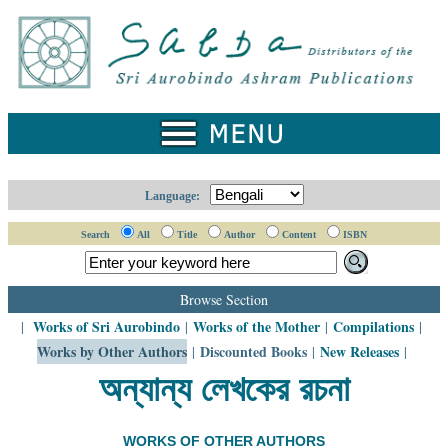
Home
Catalogue
Collected
Works
Newsletters
Language:
Ordering
Search
All
Title
Author
Content
ISBN
Information
Shopping
Browse Section
Cart
Works of Sri Aurobindo
Works of the Mother
Compilations
|
|
|
|
Works by Other Authors
Discounted Books
New Releases
|
|
|
About
SABDA
অন্যান্য লেখকের রচনা
Sri
Aurobindo
WORKS OF OTHER AUTHORS